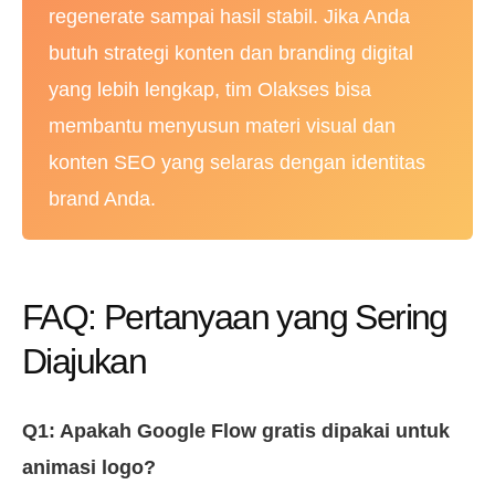
regenerate sampai hasil stabil. Jika Anda
butuh strategi konten dan branding digital
yang lebih lengkap, tim Olakses bisa
membantu menyusun materi visual dan
konten SEO yang selaras dengan identitas
brand Anda.
FAQ: Pertanyaan yang Sering
Diajukan
Q1: Apakah Google Flow gratis dipakai untuk
animasi logo?