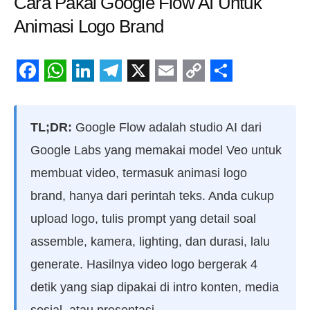
Cara Pakai Google Flow AI Untuk
Animasi Logo Brand
Facebook
WhatsApp
LinkedIn
Telegram
X
Email
Copy
Share
Link
TL;DR:
Google Flow adalah studio AI dari
Google Labs yang memakai model Veo untuk
membuat video, termasuk animasi logo
brand, hanya dari perintah teks. Anda cukup
upload logo, tulis prompt yang detail soal
assemble, kamera, lighting, dan durasi, lalu
generate. Hasilnya video logo bergerak 4
detik yang siap dipakai di intro konten, media
sosial, atau presentasi.