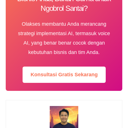
Ngobrol Santai?
Olakses membantu Anda merancang
strategi implementasi AI, termasuk voice
AI, yang benar benar cocok dengan
kebutuhan bisnis dan tim Anda.
Konsultasi Gratis Sekarang