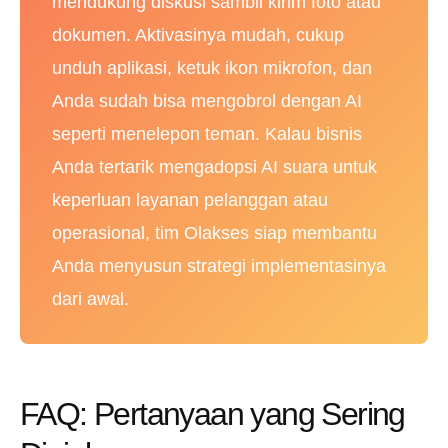
mendukung diskusi sambil kirim foto atau
dokumen. Aktivasinya mudah, cukup
unduh aplikasi, ketuk ikon mikrofon, dan
Anda sudah bisa mengobrol dengan AI
seperti menelepon teman. Kalau bisnis
Anda tertarik mengadopsi AI suara untuk
keperluan layanan pelanggan atau
operasional, tim Olakses siap membantu
Anda menyusun strategi implementasinya
dari awal.
FAQ: Pertanyaan yang Sering