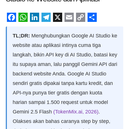
Facebook
WhatsApp
LinkedIn
Telegram
X
Email
Copy
Share
Link
TL;DR:
Menghubungkan Google AI Studio ke
website atau aplikasi intinya cuma tiga
langkah, bikin API key di AI Studio, batasi key
itu supaya aman, lalu panggil Gemini API dari
backend website Anda. Google AI Studio
sendiri gratis dipakai tanpa kartu kredit, dan
API-nya punya tier gratis dengan kuota
harian sampai 1.500 request untuk model
Gemini 2.5 Flash
(TokenMix.ai, 2026)
.
Olakses akan bahas caranya step by step,