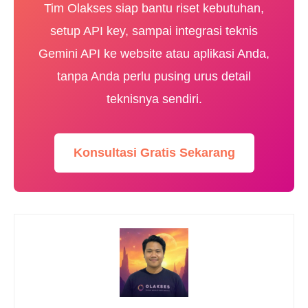
Tim Olakses siap bantu riset kebutuhan,
setup API key, sampai integrasi teknis
Gemini API ke website atau aplikasi Anda,
tanpa Anda perlu pusing urus detail
teknisnya sendiri.
Konsultasi Gratis Sekarang