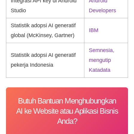
Integrasi API key di Android
Android
Studio
Developers
Statistik adopsi AI generatif
IBM
global (McKinsey, Gartner)
Semnesia,
Statistik adopsi AI generatif
mengutip
pekerja Indonesia
Katadata
Butuh Bantuan Menghubungkan
AI ke Website atau Aplikasi Bisnis
Anda?