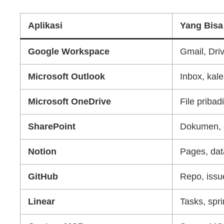
Aplikasi
Yang Bisa
Google Workspace
Gmail, Dri
Microsoft Outlook
Inbox, kal
Microsoft OneDrive
File pribad
SharePoint
Dokumen, l
Notion
Pages, dat
GitHub
Repo, issue
Linear
Tasks, spr