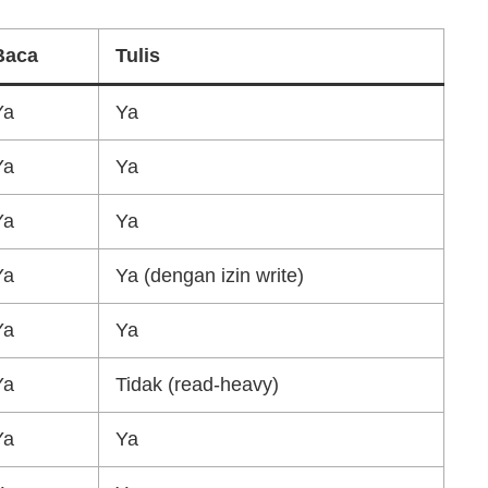
Baca
Tulis
Ya
Ya
Ya
Ya
Ya
Ya
Ya
Ya (dengan izin write)
Ya
Ya
Ya
Tidak (read-heavy)
Ya
Ya