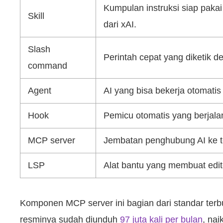
Kumpulan instruksi siap pakai 
Skill
dari xAI.
Slash
Perintah cepat yang diketik d
command
Agent
AI yang bisa bekerja otomatis
Hook
Pemicu otomatis yang berjalan
MCP server
Jembatan penghubung AI ke too
LSP
Alat bantu yang membuat edit
Komponen MCP server ini bagian dari standar terb
resminya sudah diunduh
97 juta kali per bulan
, nai