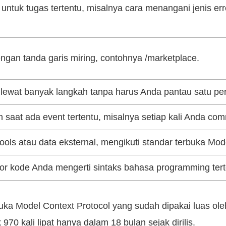
untuk tugas tertentu, misalnya cara menangani jenis erro
engan tanda garis miring, contohnya /marketplace.
 lewat banyak langkah tanpa harus Anda pantau satu per
 saat ada event tertentu, misalnya setiap kali Anda com
ls atau data eksternal, mengikuti standar terbuka Mode
or kode Anda mengerti sintaks bahasa programming tert
uka Model Context Protocol yang sudah dipakai luas ole
k 970 kali lipat hanya dalam 18 bulan sejak dirilis.