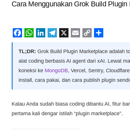
Cara Menggunakan Grok Build Plugin 
Facebook
WhatsApp
LinkedIn
Telegram
X
Email
Copy
Share
Link
TL;DR:
Grok Build Plugin Marketplace adalah to
alat coding berbasis AI agent dari xAI. Lewat 
koneksi ke
MongoDB
, Vercel, Sentry, Cloudfl
install, cara pakai, dan cara publish plugin send
Kalau Anda sudah biasa coding dibantu AI, fitur b
pertama kali dengar istilah “plugin marketplace”.