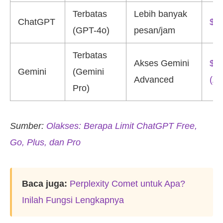
Terbatas
Lebih banyak
ChatGPT
$20
(GPT-4o)
pesan/jam
Terbatas
Akses Gemini
$1
Gemini
(Gemini
Advanced
(A
Pro)
Sumber:
Olakses: Berapa Limit ChatGPT Free,
Go, Plus, dan Pro
Baca juga:
Perplexity Comet untuk Apa?
Inilah Fungsi Lengkapnya