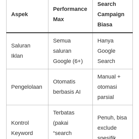
Search
Performance
Aspek
Campaign
Max
Biasa
Semua
Hanya
Saluran
saluran
Google
Iklan
Google (6+)
Search
Manual +
Otomatis
Pengelolaan
otomasi
berbasis AI
parsial
Terbatas
Penuh, bisa
Kontrol
(pakai
exclude
Keyword
“search
spesifik