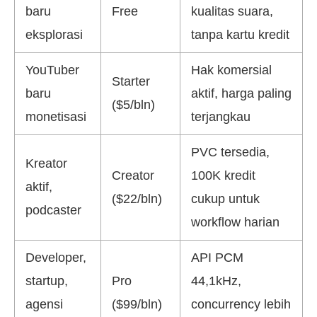
baru
Free
kualitas suara,
eksplorasi
tanpa kartu kredit
YouTuber
Hak komersial
Starter
baru
aktif, harga paling
($5/bln)
monetisasi
terjangkau
PVC tersedia,
Kreator
Creator
100K kredit
aktif,
($22/bln)
cukup untuk
podcaster
workflow harian
Developer,
API PCM
startup,
Pro
44,1kHz,
agensi
($99/bln)
concurrency lebih