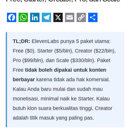
Facebook
WhatsApp
LinkedIn
Telegram
X
Email
Copy
Share
Link
TL;DR:
ElevenLabs punya 5 paket utama:
Free ($0), Starter ($5/bln), Creator ($22/bln),
Pro ($99/bln), dan Scale ($330/bln). Paket
Free
tidak boleh dipakai untuk konten
berbayar
karena tidak ada hak komersial.
Kalau Anda baru mulai dan sudah mau
monetisasi, minimal naik ke Starter. Kalau
butuh klon suara berkualitas tinggi, Creator
adalah titik masuk yang paling pas.