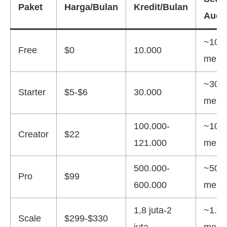
Paket
Harga/Bulan
Kredit/Bulan
Audi
~10
Free
$0
10.000
menit
~30
Starter
$5-$6
30.000
menit
100.000-
~100
Creator
$22
121.000
menit
500.000-
~500
Pro
$99
600.000
menit
1,8 juta-2
~1.8
Scale
$299-$330