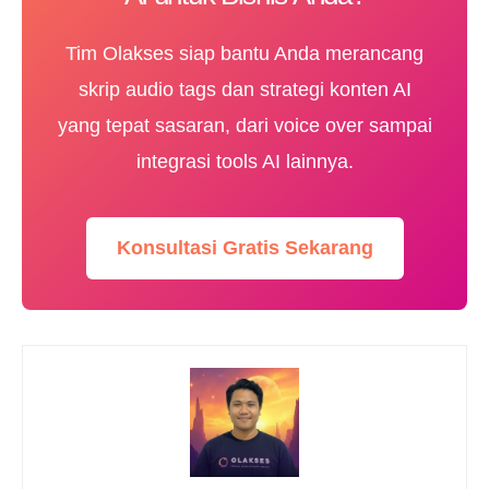
Tim Olakses siap bantu Anda merancang
skrip audio tags dan strategi konten AI
yang tepat sasaran, dari voice over sampai
integrasi tools AI lainnya.
Konsultasi Gratis Sekarang