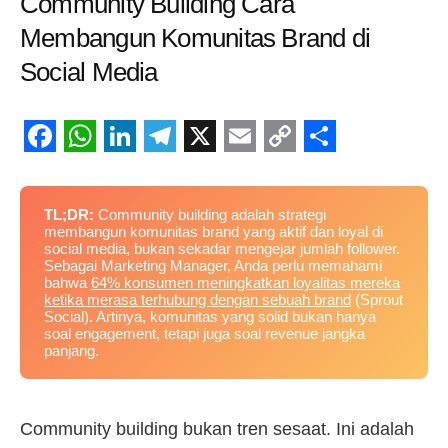
Community Building Cara
Membangun Komunitas Brand di
Social Media
Facebook
WhatsApp
LinkedIn
Telegram
X
Email
Copy
Share
Link
TL;DR:
Community building adalah strategi
membangun komunitas brand yang aktif dan loyal di
social media, bukan sekadar mengejar jumlah follower.
Sebagai Marketing Manager, Anda perlu memahami
bahwa
64% konsumen meningkatkan loyalitas mereka
ketika merasa terhubung dengan sebuah brand
(Sprout
Social). Artinya, komunitas yang solid bukan hanya
soal engagement, tetapi juga soal revenue jangka
panjang.
Community building bukan tren sesaat. Ini adalah