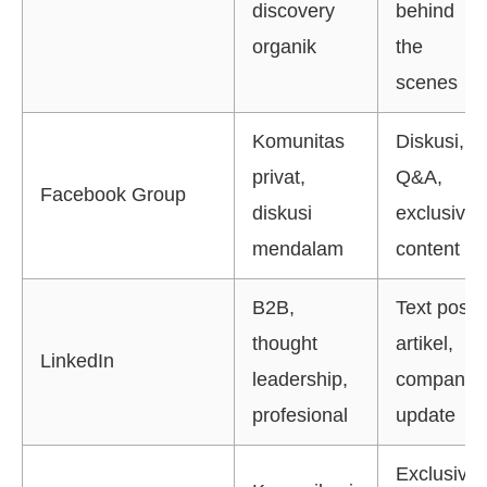
discovery
behind
organik
the
scenes
Komunitas
Diskusi,
privat,
Q&A,
Facebook Group
diskusi
exclusive
mendalam
content
B2B,
Text post,
thought
artikel,
LinkedIn
leadership,
company
profesional
update
Exclusive