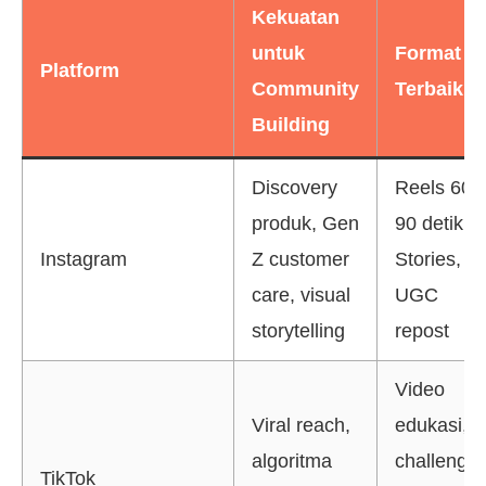
Kekuatan
untuk
Format
Platform
Community
Terbaik
Building
Discovery
Reels 60-
produk, Gen
90 detik,
Instagram
Z customer
Stories,
care, visual
UGC
storytelling
repost
Video
Viral reach,
edukasi,
algoritma
challenge,
TikTok