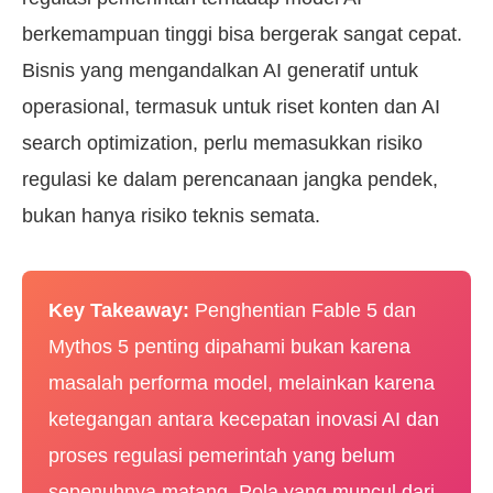
berkemampuan tinggi bisa bergerak sangat cepat.
Bisnis yang mengandalkan AI generatif untuk
operasional, termasuk untuk riset konten dan AI
search optimization, perlu memasukkan risiko
regulasi ke dalam perencanaan jangka pendek,
bukan hanya risiko teknis semata.
Key Takeaway:
Penghentian Fable 5 dan
Mythos 5 penting dipahami bukan karena
masalah performa model, melainkan karena
ketegangan antara kecepatan inovasi AI dan
proses regulasi pemerintah yang belum
sepenuhnya matang. Pola yang muncul dari