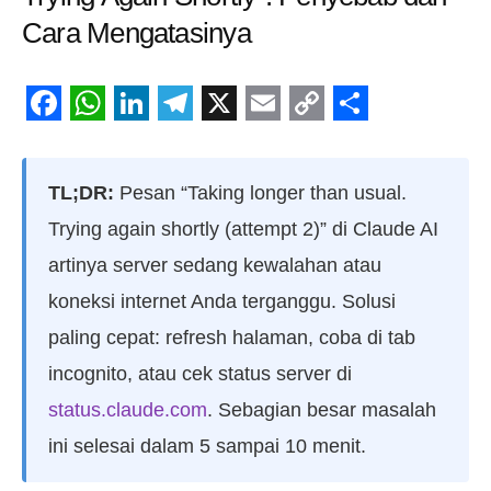
Cara Mengatasinya
Facebook
WhatsApp
LinkedIn
Telegram
X
Email
Copy
Share
Link
TL;DR:
Pesan “Taking longer than usual.
Trying again shortly (attempt 2)” di Claude AI
artinya server sedang kewalahan atau
koneksi internet Anda terganggu. Solusi
paling cepat: refresh halaman, coba di tab
incognito, atau cek status server di
status.claude.com
. Sebagian besar masalah
ini selesai dalam 5 sampai 10 menit.