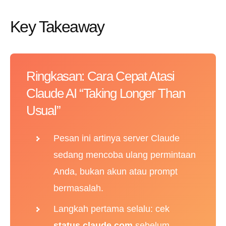
Key Takeaway
Ringkasan: Cara Cepat Atasi
Claude AI “Taking Longer Than
Usual”
Pesan ini artinya server Claude
sedang mencoba ulang permintaan
Anda, bukan akun atau prompt
bermasalah.
Langkah pertama selalu: cek
status.claude.com
sebelum