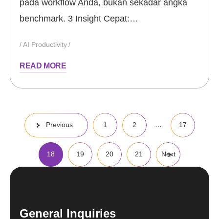
pada workflow Anda, bukan sekadar angka
benchmark. 3 Insight Cepat:…
AI Productivity
READ MORE
Posts
…
Previous
1
2
17
pagination
18
19
20
21
Next
General Inquiries