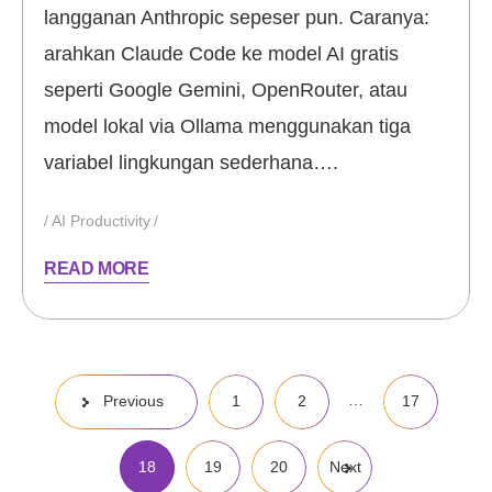
langganan Anthropic sepeser pun. Caranya:
arahkan Claude Code ke model AI gratis
seperti Google Gemini, OpenRouter, atau
model lokal via Ollama menggunakan tiga
variabel lingkungan sederhana….
AI Productivity
READ MORE
Posts
…
Previous
1
2
17
pagination
18
19
20
Next