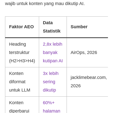
wajib untuk konten yang mau dikutip AI.
Data
Faktor AEO
Sumber
Statistik
Heading
2,8x lebih
terstruktur
banyak
AirOps, 2026
(H2>H3>H4)
kutipan AI
Konten
3x lebih
jacklimebear.com,
diformat
sering
2026
untuk LLM
dikutip
Konten
60%+
diperbarui
halaman