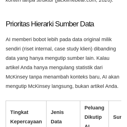
konten tanpa struktur (jacklimebear.com, 2026).”
Prioritas Hierarki Sumber Data
AI memberi bobot lebih pada data original milik
sendiri (riset internal, case study klien) dibanding
data yang hanya mengutip sumber lain. Kalau
artikel Anda hanya mengulang statistik dari
McKinsey tanpa menambah konteks baru, AI akan
mengutip McKinsey langsung, bukan artikel Anda.
Peluang
Tingkat
Jenis
Dikutip
Sumb
Kepercayaan
Data
AI