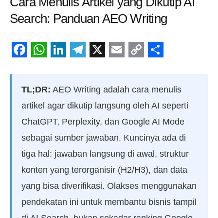
Cara Menulis Artikel yang Dikutip AI
Search: Panduan AEO Writing
Facebook
WhatsApp
LinkedIn
Telegram
X
Email
Copy
Share
Link
TL;DR:
AEO Writing adalah cara menulis
artikel agar dikutip langsung oleh AI seperti
ChatGPT, Perplexity, dan Google AI Mode
sebagai sumber jawaban. Kuncinya ada di
tiga hal: jawaban langsung di awal, struktur
konten yang terorganisir (H2/H3), dan data
yang bisa diverifikasi. Olakses menggunakan
pendekatan ini untuk membantu bisnis tampil
di AI Search, bukan sekadar ranking Google