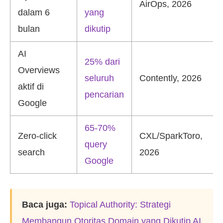
AirOps, 2026
dalam 6
yang
bulan
dikutip
AI
25% dari
Overviews
seluruh
Contently, 2026
aktif di
pencarian
Google
65-70%
Zero-click
CXL/SparkToro,
query
search
2026
Google
Baca juga:
Topical Authority: Strategi
Membangun Otoritas Domain yang Dikutip AI